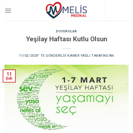
Skip
to
content
DUYURULAR
Yeşilay Haftası Kutlu Olsun
11/02/2020
’' TE GÖNDERILDI
KAMER YAĞLI
TARAFINDAN
11
Şub