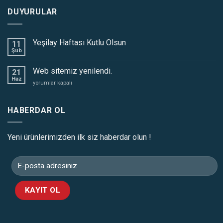
DUYURULAR
Yeşilay Haftası Kutlu Olsun
11
Şub
Web sitemiz yenilendi.
21
Haz
Web
yorumlar kapalı
sitemiz
yenilendi.
için
HABERDAR OL
Yeni ürünlerimizden ilk siz haberdar olun !